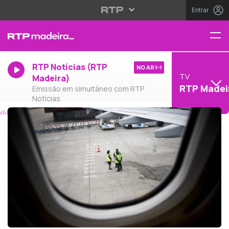
Entrar
RTP Notícias (RTP
NO AR
TV
Madeira)
RTP Madei
Emissão em simultâneo com RTP
Notícias