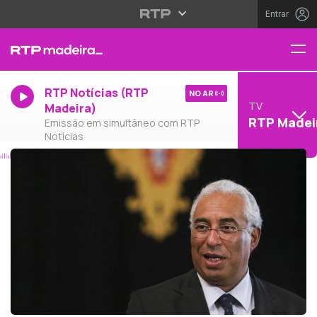
Entrar
RTP Notícias (RTP
NO AR
TV
Madeira)
RTP Madei
Emissão em simultâneo com RTP
Notícias