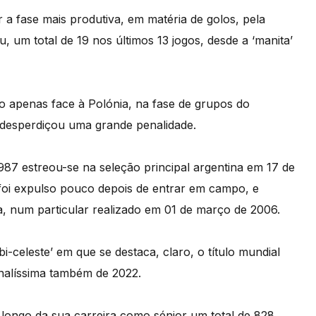
er a fase mais produtiva, em matéria de golos, pela
 um total de 19 nos últimos 13 jogos, desde a ‘manita’
o apenas face à Polónia, na fase de grupos do
 desperdiçou uma grande penalidade.
87 estreou-se na seleção principal argentina em 17 de
foi expulso pouco depois de entrar em campo, e
a, num particular realizado em 01 de março de 2006.
i-celeste’ em que se destaca, claro, o título mundial
inalíssima também de 2022.
 longo da sua carreira como sénior um total de 828