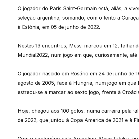
O jogador do Paris Saint-Germain está, aliás, a viv
seleção argentina, somando, com o tento a Curaçau,
à Estónia, em 05 de junho de 2022.
Nestes 13 encontros, Messi marcou em 12, falhand
Mundial2022, num jogo em que, curiosamente, até
O jogador nascido em Rosário em 24 de junho de 19
agosto de 2005, face à Hungria, num jogo em que 
estreou-se a marcar ao sexto jogo, frente à Croáci
Hoje, chegou aos 100 golos, numa carreira pela ‘alb
de 2022, que juntou à Copa América de 2021 e à F
Com o centenário pela Argentina, Messi totaliza ao