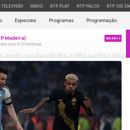
TELEVISÃO
RÁDIO
RTP PLAY
RTP PALCO
RTP ZIG ZA
o
Especiais
Programas
Programação
TP Madeira)
NO AR
neo com RTP Notícias