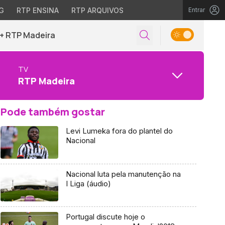
G
RTP ENSINA
RTP ARQUIVOS
Entrar
+ RTP Madeira
TV
RTP Madeira
Pode também gostar
Levi Lumeka fora do plantel do
Nacional
Nacional luta pela manutenção na
I Liga (áudio)
Portugal discute hoje o