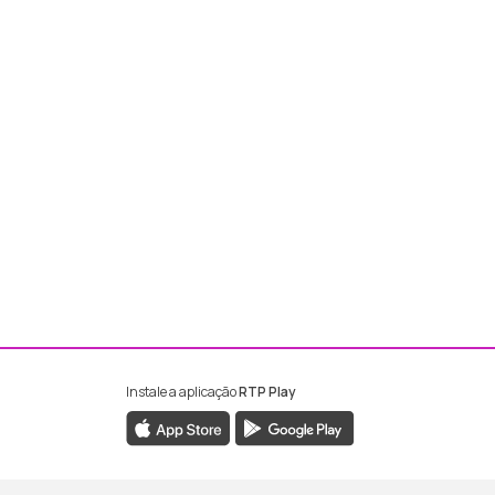
Instale a aplicação
RTP Play
ebook da RTP Madeira
nstagram da RTP Madeira