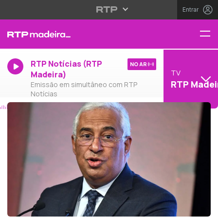
Entrar
RTP Notícias (RTP
NO AR
TV
Madeira)
RTP Madei
Emissão em simultâneo com RTP
Notícias