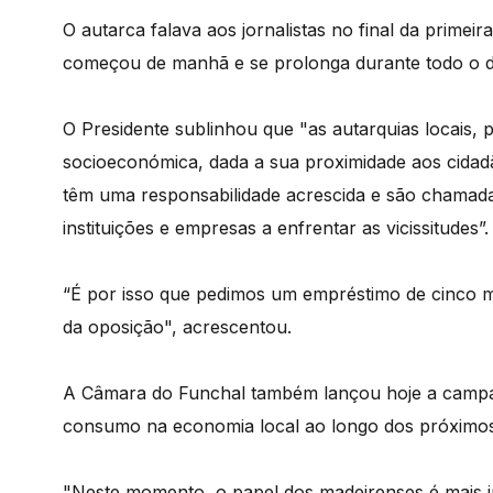
O autarca falava aos jornalistas no final da primei
começou de manhã e se prolonga durante todo o d
O Presidente sublinhou que "as autarquias locais,
socioeconómica, dada a sua proximidade aos cidad
têm uma responsabilidade acrescida e são chamada
instituições e empresas a enfrentar as vicissitudes”.
“É por isso que pedimos um empréstimo de cinco mi
da oposição", acrescentou.
A Câmara do Funchal também lançou hoje a campan
consumo na economia local ao longo dos próximo
"Neste momento, o papel dos madeirenses é mais 