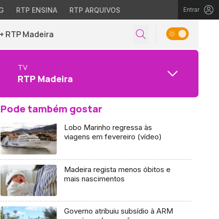
G
RTP ENSINA
RTP ARQUIVOS
Entrar
+ RTP Madeira
TV
RTP Madeira
Pode também gostar
Lobo Marinho regressa às
viagens em fevereiro (vídeo)
Madeira regista menos óbitos e
mais nascimentos
Governo atribuiu subsídio à ARM