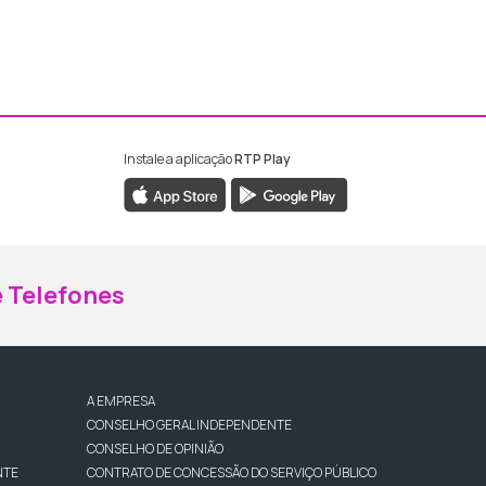
Instale a aplicação
RTP Play
ebook da RTP Madeira
nstagram da RTP Madeira
 Telefones
A EMPRESA
CONSELHO GERAL INDEPENDENTE
CONSELHO DE OPINIÃO
NTE
CONTRATO DE CONCESSÃO DO SERVIÇO PÚBLICO