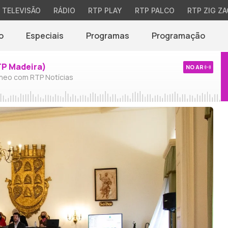
TELEVISÃO
RÁDIO
RTP PLAY
RTP PALCO
RTP ZIG ZA
o
Especiais
Programas
Programação
TP Madeira)
NO AR
neo com RTP Notícias