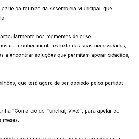
ra parte da reunião da Assembleia Municipal, que
ia.
 particularmente nos momentos de crise
ãos e o conhecimento estreito das suas necessidades,
s a encontrar soluções que permitam apoiar cidadãos,
lhões, que terá agora de ser apoiado pelos partidos
ha "Comércio do Funchal, Viva!", para apelar ao
s meses.
importante do que nunca no apoio ao comércio e à