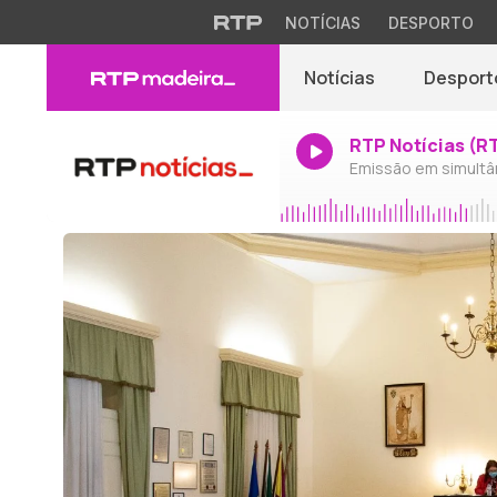
NOTÍCIAS
DESPORTO
Notícias
Desport
RTP Notícias (R
Emissão em simultâ