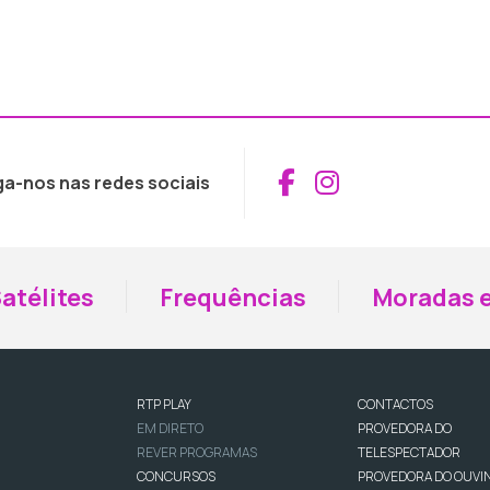
Aceder ao Fac
Aceder ao I
ga-nos nas redes sociais
atélites
Frequências
Moradas e
RTP PLAY
CONTACTOS
EM DIRETO
PROVEDORA DO
REVER PROGRAMAS
TELESPECTADOR
CONCURSOS
PROVEDORA DO OUVI