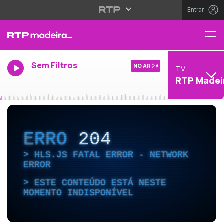
Entrar
Sem Filtros
NO AR
TV
RTP Madei
ERRO
204
HLS.JS FATAL ERROR - NETWORK
ERROR
ESTE CONTEÚDO ESTÁ NESTE
MOMENTO INDISPONÍVEL