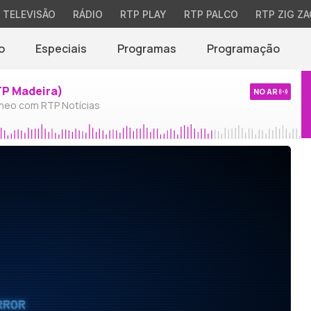
TELEVISÃO
RÁDIO
RTP PLAY
RTP PALCO
RTP ZIG ZA
o
Especiais
Programas
Programação
TP Madeira)
NO AR
neo com RTP Notícias
RROR