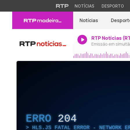
NOTÍCIAS
DESPORTO
Notícias
Desport
RTP Notícias (R
Emissão em simultâ
ERRO
204
HLS.JS FATAL ERROR - NETWORK E