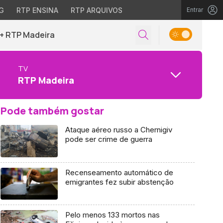
G
RTP ENSINA
RTP ARQUIVOS
Entrar
+ RTP Madeira
TV
RTP Madeira
Pode também gostar
Ataque aéreo russo a Chernigiv
pode ser crime de guerra
Recenseamento automático de
emigrantes fez subir abstenção
Pelo menos 133 mortos nas