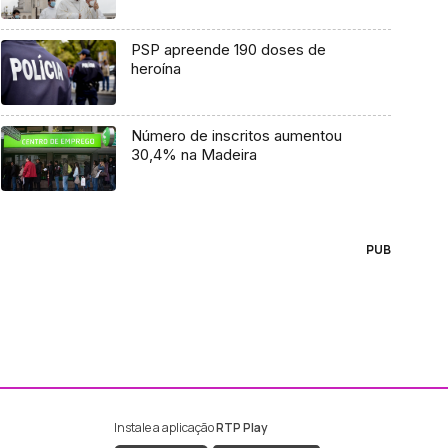
PSP apreende 190 doses de
heroína
Número de inscritos aumentou
30,4% na Madeira
PUB
Instale a aplicação
RTP Play
ebook da RTP Madeira
nstagram da RTP Madeira