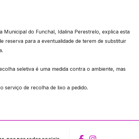
unicipal do Funchal, Idalina Perestrelo, explica esta
e reserva para a eventualidade de terem de substituir
a.
ecolha seletiva é uma medida contra o ambiente, mas
o serviço de recolha de lixo a pedido.
Aceder ao Fac
Aceder ao I
ga-nos nas redes sociais