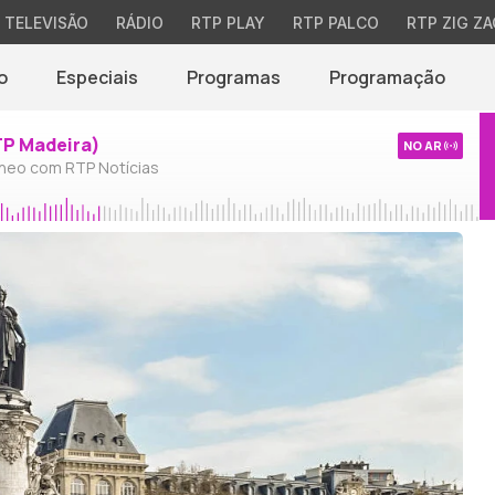
TELEVISÃO
RÁDIO
RTP PLAY
RTP PALCO
RTP ZIG ZA
o
Especiais
Programas
Programação
TP Madeira)
NO AR
neo com RTP Notícias