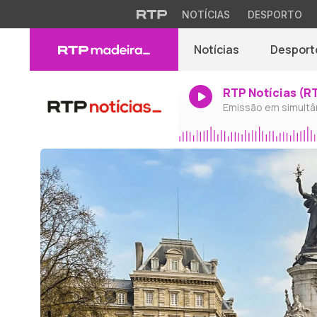
NOTÍCIAS
DESPORTO
Notícias
Desport
RTP Notícias (R
Emissão em simultâ