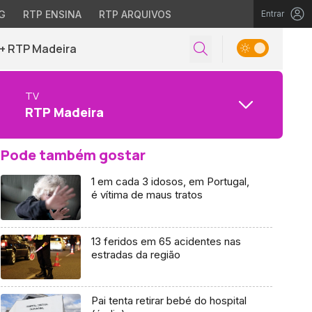
G
RTP ENSINA
RTP ARQUIVOS
Entrar
+ RTP Madeira
TV
RTP Madeira
Pode também gostar
1 em cada 3 idosos, em Portugal,
é vítima de maus tratos
13 feridos em 65 acidentes nas
estradas da região
Pai tenta retirar bebé do hospital