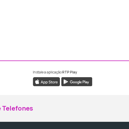
Instale a aplicação
RTP Play
ebook da RTP Madeira
nstagram da RTP Madeira
 Telefones