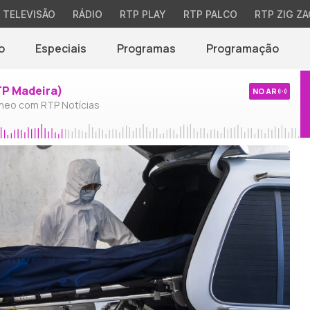
TELEVISÃO
RÁDIO
RTP PLAY
RTP PALCO
RTP ZIG ZA
o
Especiais
Programas
Programação
TP Madeira)
NO AR
neo com RTP Notícias