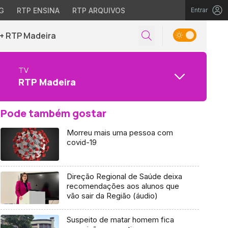
G
RTP ENSINA
RTP ARQUIVOS
Entrar
+ RTP Madeira
TV
RTP Madeira
Pode também gostar
Morreu mais uma pessoa com
covid-19
Direção Regional de Saúde deixa
recomendações aos alunos que
vão sair da Região (áudio)
Suspeito de matar homem fica