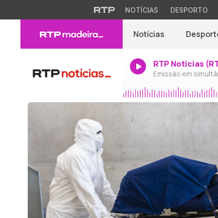
NOTÍCIAS
DESPORTO
Notícias
Desport
RTP Notícias (R
Emissão em simultâ