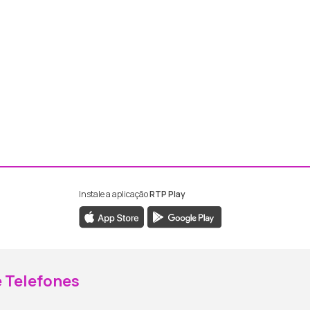
Instale a aplicação
RTP Play
ebook da RTP Madeira
nstagram da RTP Madeira
 Telefones