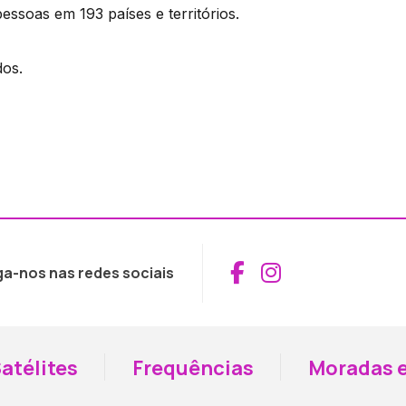
essoas em 193 países e territórios.
dos.
Aceder ao Fac
Aceder ao I
ga-nos nas redes sociais
atélites
Frequências
Moradas e