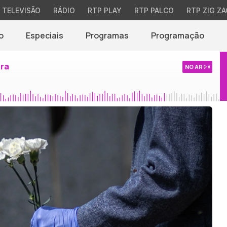
TELEVISÃO
RÁDIO
RTP PLAY
RTP PALCO
RTP ZIG ZA
o
Especiais
Programas
Programação
ira
NO AR