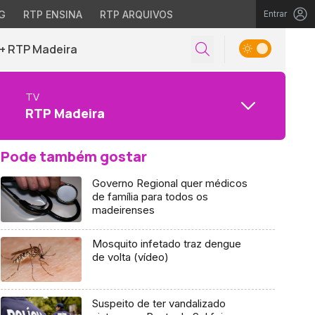
G
RTP ENSINA
RTP ARQUIVOS
Entrar
+ RTP Madeira
TV
RTP Madeira
Pode também gostar
Governo Regional quer médicos
de família para todos os
madeirenses
Mosquito infetado traz dengue
de volta (vídeo)
Suspeito de ter vandalizado