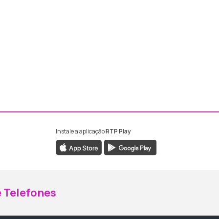
Instale a aplicação
RTP Play
ebook da RTP Madeira
nstagram da RTP Madeira
 Telefones