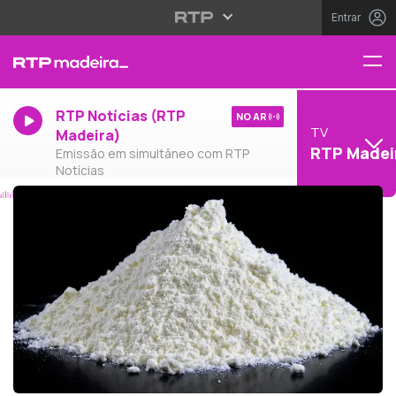
Entrar
RTP Notícias (RTP
NO AR
TV
Madeira)
RTP Madei
Emissão em simultâneo com RTP
Notícias