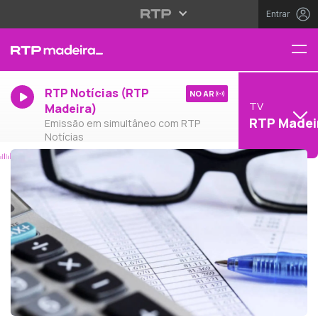
Entrar
RTP Notícias (RTP
NO AR
TV
Madeira)
RTP Madei
Emissão em simultâneo com RTP
Notícias