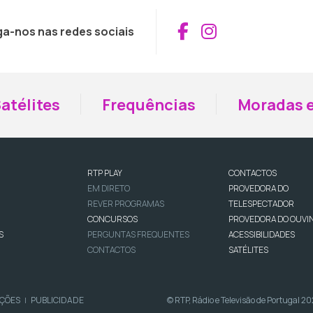
Aceder ao Fac
Aceder ao I
ga-nos nas redes sociais
atélites
Frequências
Moradas e
RTP PLAY
CONTACTOS
EM DIRETO
PROVEDORA DO
REVER PROGRAMAS
TELESPECTADOR
CONCURSOS
PROVEDORA DO OUVI
S
PERGUNTAS FREQUENTES
ACESSIBILIDADES
CONTACTOS
SATÉLITES
IÇÕES
PUBLICIDADE
© RTP, Rádio e Televisão de Portugal 2
|