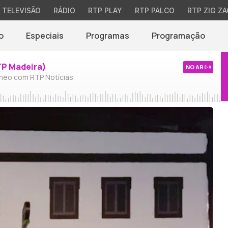
TELEVISÃO
RÁDIO
RTP PLAY
RTP PALCO
RTP ZIG ZA
o
Especiais
Programas
Programação
TP Madeira)
NO AR
neo com RTP Notícias