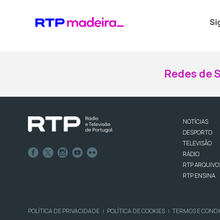
Si
Redes de S
NOTÍCIAS
DESPORTO
TELEVISÃO
RÁDIO
RTP ARQUIVO
RTP ENSINA
POLÍTICA DE PRIVACIDADE
POLÍTICA DE COOKIES
TERMOS E COND
|
|