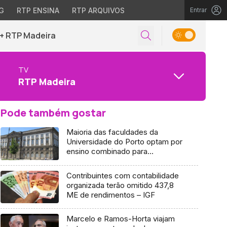
G
RTP ENSINA
RTP ARQUIVOS
Entrar
+ RTP Madeira
TV
RTP Madeira
Pode também gostar
Maioria das faculdades da
Universidade do Porto optam por
ensino combinado para
2020/2021
Contribuintes com contabilidade
organizada terão omitido 437,8
ME de rendimentos – IGF
Marcelo e Ramos-Horta viajam