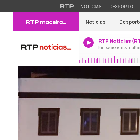
NOTÍCIAS
DESPORTO
Notícias
Desport
RTP Notícias (R
Emissão em simultâ