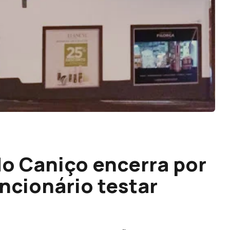
do Caniço encerra por
cionário testar