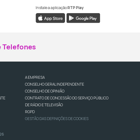
Instale a aplicação
RTP Play
ebook da RTP Madeira
nstagram da RTP Madeira
 Telefones
A EMPRESA
CONSELHO GERAL INDEPENDENTE
CONSELHO DE OPINIÃO
NTE
CONTRATO DE CONCESSÃO DO SERVIÇO PÚBLICO
DE RÁDIO E TELEVISÃO
RGPD
GESTÃO DAS DEFINIÇÕES DE COOKIES
026