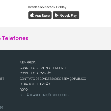
Instale a aplicação
RTP Play
ebook da RTP Madeira
nstagram da RTP Madeira
 Telefones
A EMPRESA
CONSELHO GERAL INDEPENDENTE
CONSELHO DE OPINIÃO
NTE
CONTRATO DE CONCESSÃO DO SERVIÇO PÚBLICO
DE RÁDIO E TELEVISÃO
RGPD
GESTÃO DAS DEFINIÇÕES DE COOKIES
026