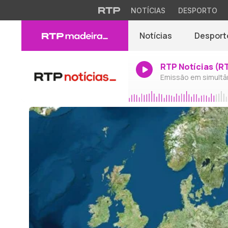
NOTÍCIAS
DESPORTO
Notícias
Desport
RTP Notícias (R
Emissão em simultâ