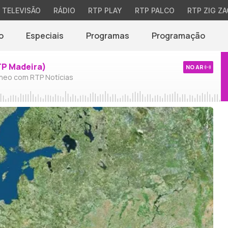
TELEVISÃO
RÁDIO
RTP PLAY
RTP PALCO
RTP ZIG ZA
o
Especiais
Programas
Programação
TP Madeira)
NO AR
neo com RTP Notícias