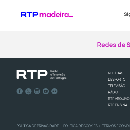
Si
Redes de S
NOTÍCIAS
DESPORTO
TELEVISÃO
RÁDIO
RTP ARQUIVO
RTP ENSINA
POLÍTICA DE PRIVACIDADE
POLÍTICA DE COOKIES
TERMOS E COND
|
|