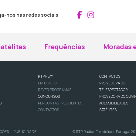
Aceder ao Fac
Aceder ao I
ga-nos nas redes sociais
atélites
Frequências
Moradas e
RTP PLAY
CONTACTOS
EM DIRETO
PROVEDORA DO
REVER PROGRAMAS
TELESPECTADOR
CONCURSOS
PROVEDORA DO OUVI
S
PERGUNTAS FREQUENTES
ACESSIBILIDADES
CONTACTOS
SATÉLITES
IÇÕES
PUBLICIDADE
© RTP, Rádio e Televisão de Portugal 2
|