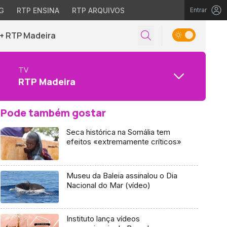
G
RTP ENSINA
RTP ARQUIVOS
Entrar
+ RTP Madeira
TV
RTP Madeira
Pode também gostar
Seca histórica na Somália tem
efeitos «extremamente críticos»
Museu da Baleia assinalou o Dia
Nacional do Mar (vídeo)
Instituto lança vídeos