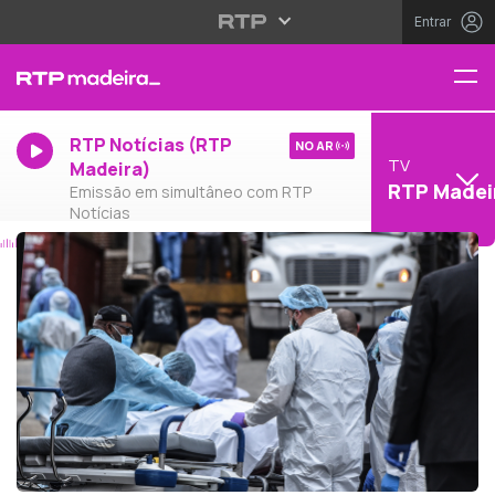
Entrar
RTP Notícias (RTP
NO AR
TV
Madeira)
RTP Madei
Emissão em simultâneo com RTP
Notícias