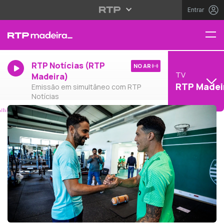
Entrar
RTP Notícias (RTP
NO AR
TV
Madeira)
RTP Madei
Emissão em simultâneo com RTP
Notícias