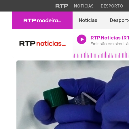
NOTÍCIAS
DESPORTO
Notícias
Desport
RTP Notícias (R
Emissão em simultâ