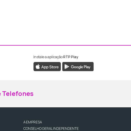
Instale a aplicação
RTP Play
ebook da RTP Madeira
nstagram da RTP Madeira
 Telefones
A EMPRESA
CONSELHO GERAL INDEPENDENTE