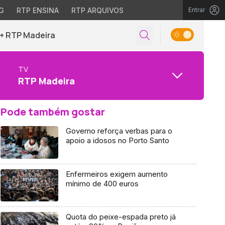
G
RTP ENSINA
RTP ARQUIVOS
Entrar
+ RTP Madeira
TV
RTP Madeira
Pode também gostar
Governo reforça verbas para o
apoio a idosos no Porto Santo
Enfermeiros exigem aumento
mínimo de 400 euros
Quota do peixe-espada preto já