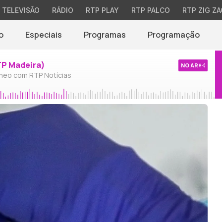
TELEVISÃO
RÁDIO
RTP PLAY
RTP PALCO
RTP ZIG ZA
o
Especiais
Programas
Programação
TP Madeira)
NO AR
neo com RTP Notícias