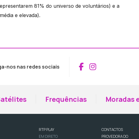
representarem 81% do universo de voluntários) e a
média e elevada).
Aceder ao Fac
Aceder ao I
ga-nos nas redes sociais
atélites
Frequências
Moradas e
RTP PLAY
CONTACTOS
EM DIRETO
PROVEDORA DO