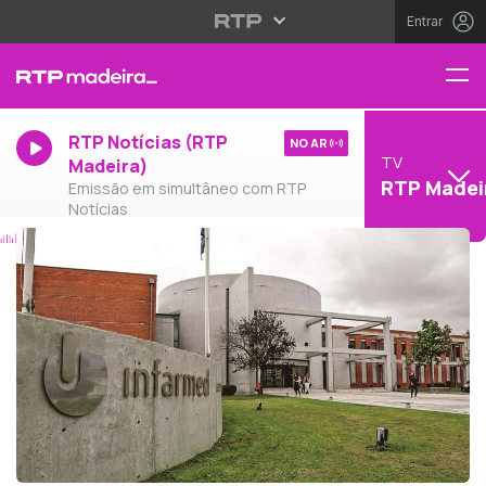
Entrar
RTP Notícias (RTP
NO AR
TV
Madeira)
RTP Madei
Emissão em simultâneo com RTP
Notícias