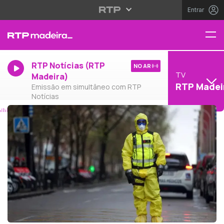
Entrar
RTP Notícias (RTP
NO AR
TV
Madeira)
RTP Madei
Emissão em simultâneo com RTP
Notícias