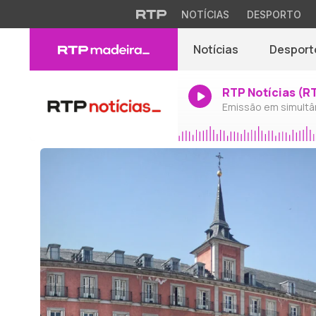
NOTÍCIAS
DESPORTO
Notícias
Desport
RTP Notícias (R
Emissão em simultâ