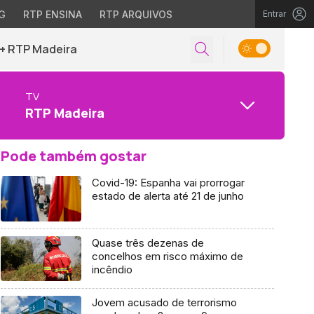
G
RTP ENSINA
RTP ARQUIVOS
Entrar
+ RTP Madeira
TV
RTP Madeira
Pode também gostar
Covid-19: Espanha vai prorrogar
estado de alerta até 21 de junho
Quase três dezenas de
concelhos em risco máximo de
incêndio
Jovem acusado de terrorismo