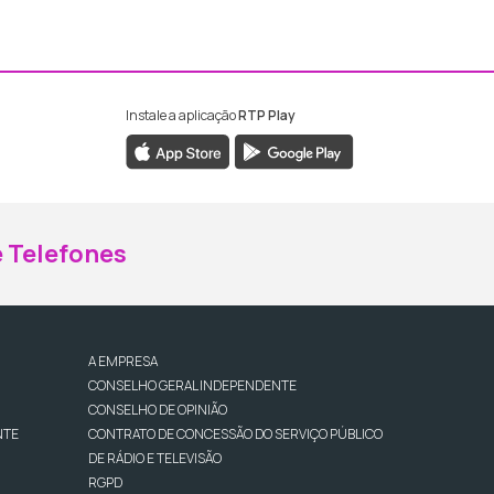
Instale a aplicação
RTP Play
ebook da RTP Madeira
nstagram da RTP Madeira
 Telefones
A EMPRESA
CONSELHO GERAL INDEPENDENTE
CONSELHO DE OPINIÃO
NTE
CONTRATO DE CONCESSÃO DO SERVIÇO PÚBLICO
DE RÁDIO E TELEVISÃO
RGPD