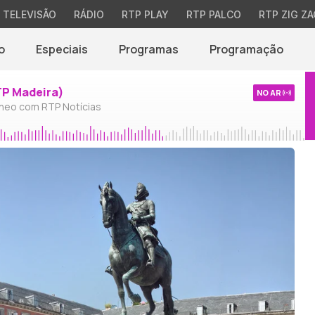
TELEVISÃO
RÁDIO
RTP PLAY
RTP PALCO
RTP ZIG ZA
o
Especiais
Programas
Programação
TP Madeira)
NO AR
neo com RTP Notícias