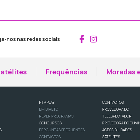
Aceder ao Fac
Aceder ao I
ga-nos nas redes sociais
atélites
Frequências
Moradas e
RTP PLAY
CONTACTOS
EM DIRETO
PROVEDORA DO
REVER PROGRAMAS
TELESPECTADOR
CONCURSOS
PROVEDORA DO OUVI
S
PERGUNTAS FREQUENTES
ACESSIBILIDADES
CONTACTOS
SATÉLITES