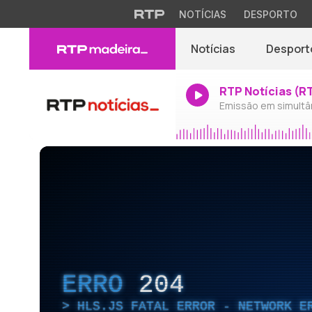
NOTÍCIAS
DESPORTO
Notícias
Desport
RTP Notícias (R
Emissão em simultâ
ERRO
204
HLS.JS FATAL ERROR - NETWORK E