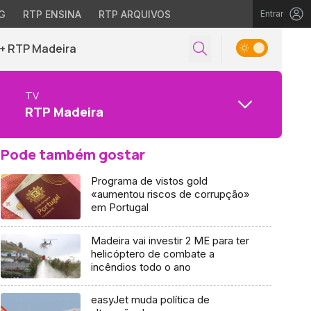
G
RTP ENSINA
RTP ARQUIVOS
Entrar
+ RTP Madeira
TV
RTP Madeira
Pode também gostar
Programa de vistos gold
«aumentou riscos de corrupção»
em Portugal
Madeira vai investir 2 ME para ter
helicóptero de combate a
incêndios todo o ano
easyJet muda política de