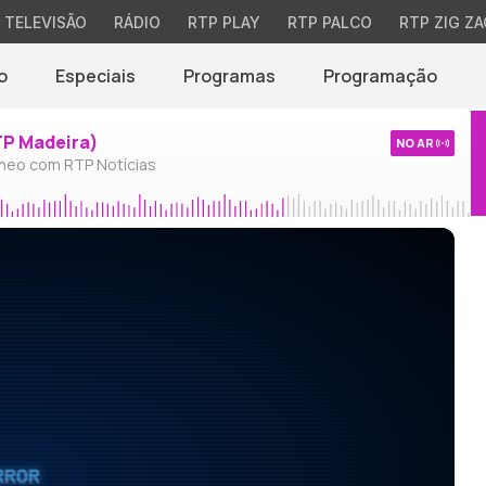
TELEVISÃO
RÁDIO
RTP PLAY
RTP PALCO
RTP ZIG ZA
o
Especiais
Programas
Programação
TP Madeira)
NO AR
neo com RTP Notícias
RROR