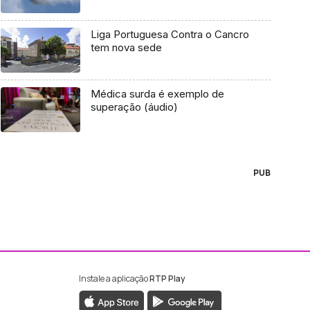
Liga Portuguesa Contra o Cancro
tem nova sede
Médica surda é exemplo de
superação (áudio)
PUB
Instale a aplicação
RTP Play
ebook da RTP Madeira
nstagram da RTP Madeira