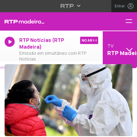
Entrar
RTP Notícias (RTP
NO AR
TV
Madeira)
RTP Madei
Emissão em simultâneo com RTP
Notícias