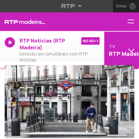
Entrar
RTP Notícias (RTP
NO AR
TV
Madeira)
RTP Madei
Emissão em simultâneo com RTP
Notícias