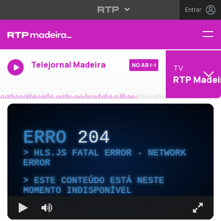
Entrar
Telejornal Madeira
NO AR
TV
RTP Madei
ERRO
204
HLS.JS FATAL ERROR - NETWORK
ERROR
ESTE CONTEÚDO ESTÁ NESTE
MOMENTO INDISPONÍVEL