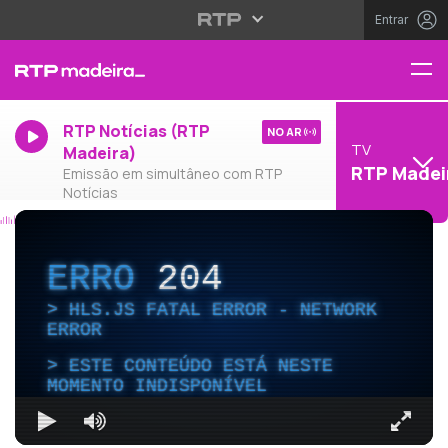
Entrar
RTP Notícias (RTP
NO AR
TV
Madeira)
RTP Madei
Emissão em simultâneo com RTP
Notícias
ERRO
204
HLS.JS FATAL ERROR - NETWORK
ERROR
ESTE CONTEÚDO ESTÁ NESTE
MOMENTO INDISPONÍVEL