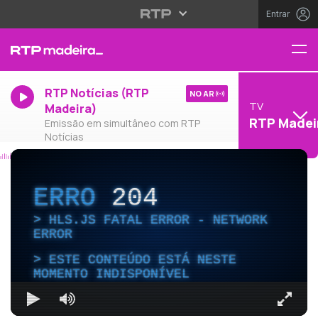
Entrar
RTP Notícias (RTP
NO AR
TV
Madeira)
RTP Madei
Emissão em simultâneo com RTP
Notícias
ERRO
204
HLS.JS FATAL ERROR - NETWORK
ERROR
ESTE CONTEÚDO ESTÁ NESTE
MOMENTO INDISPONÍVEL