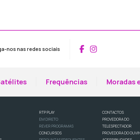
Aceder ao Fac
Aceder ao I
ga-nos nas redes sociais
atélites
Frequências
Moradas e
RTP PLAY
CONTACTOS
EM DIRETO
PROVEDORA DO
REVER PROGRAMAS
TELESPECTADOR
CONCURSOS
PROVEDORA DO OUVI
S
PERGUNTAS FREQUENTES
ACESSIBILIDADES