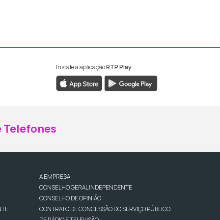
Instale a aplicação
RTP Play
ebook da RTP Madeira
nstagram da RTP Madeira
 Telefones
A EMPRESA
CONSELHO GERAL INDEPENDENTE
CONSELHO DE OPINIÃO
NTE
CONTRATO DE CONCESSÃO DO SERVIÇO PÚBLICO
DE RÁDIO E TELEVISÃO