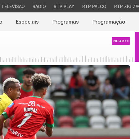
TELEVISÃO
RÁDIO
RTP PLAY
RTP PALCO
RTP ZIG ZA
o
Especiais
Programas
Programação
NO AR