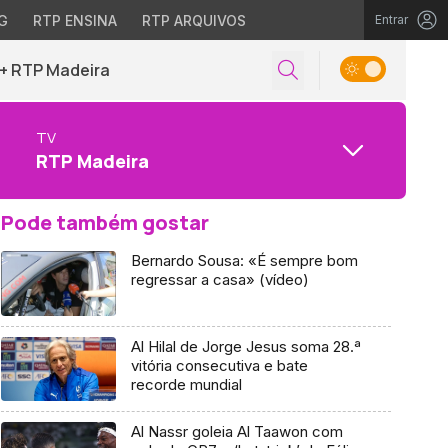
G
RTP ENSINA
RTP ARQUIVOS
Entrar
+ RTP Madeira
TV
RTP Madeira
Pode também gostar
Bernardo Sousa: «É sempre bom
regressar a casa» (vídeo)
Al Hilal de Jorge Jesus soma 28.ª
vitória consecutiva e bate
recorde mundial
Al Nassr goleia Al Taawon com