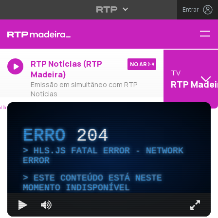
Entrar
RTP Notícias (RTP
NO AR
TV
Madeira)
RTP Madei
Emissão em simultâneo com RTP
Notícias
ERRO
204
HLS.JS FATAL ERROR - NETWORK
ERROR
ESTE CONTEÚDO ESTÁ NESTE
MOMENTO INDISPONÍVEL