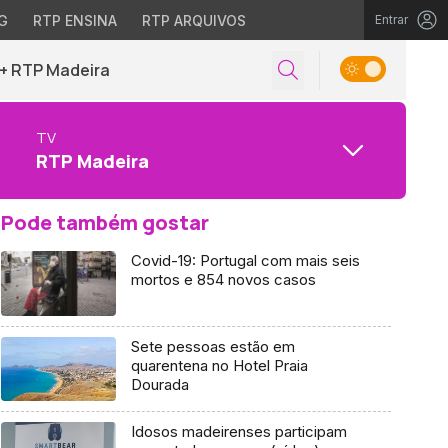
G
RTP ENSINA
RTP ARQUIVOS
Entrar
+ RTP Madeira
TV
RTP Madeira
Pode também gostar
Covid-19: Portugal com mais seis
mortos e 854 novos casos
Sete pessoas estão em
quarentena no Hotel Praia
Dourada
Idosos madeirenses participam