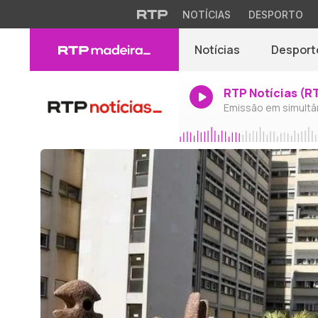
NOTÍCIAS
DESPORTO
Notícias
Desport
RTP Notícias (R
Emissão em simultâ