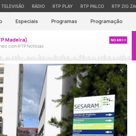
TELEVISÃO
RÁDIO
RTP PLAY
RTP PALCO
RTP ZIG ZA
o
Especiais
Programas
Programação
TP Madeira)
NO AR
neo com RTP Notícias