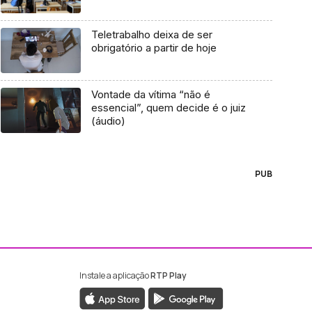
Teletrabalho deixa de ser
obrigatório a partir de hoje
Vontade da vítima “não é
essencial”, quem decide é o juiz
(áudio)
PUB
Instale a aplicação
RTP Play
ebook da RTP Madeira
nstagram da RTP Madeira