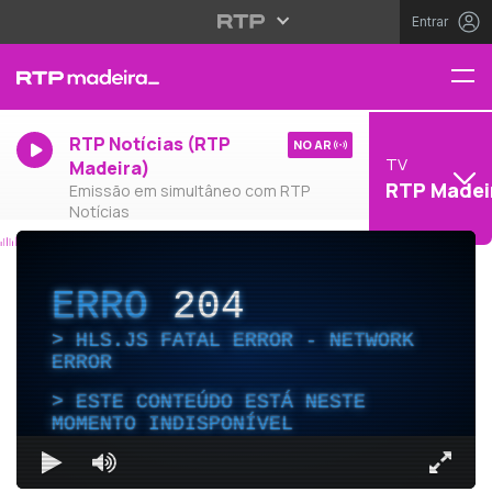
Entrar
RTP Notícias (RTP
NO AR
TV
Madeira)
RTP Madei
Emissão em simultâneo com RTP
Notícias
ERRO
204
HLS.JS FATAL ERROR - NETWORK
ERROR
ESTE CONTEÚDO ESTÁ NESTE
MOMENTO INDISPONÍVEL