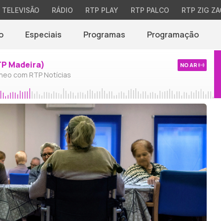
TELEVISÃO
RÁDIO
RTP PLAY
RTP PALCO
RTP ZIG ZA
o
Especiais
Programas
Programação
TP Madeira)
NO AR
neo com RTP Notícias