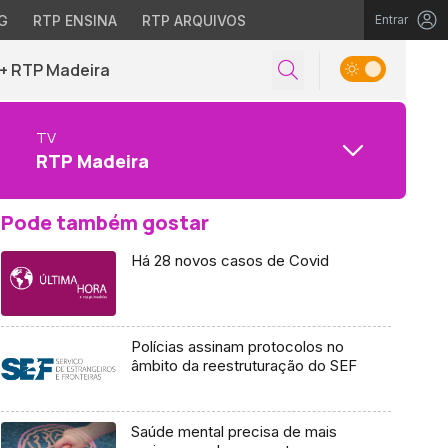
G
RTP ENSINA
RTP ARQUIVOS
Entrar
+ RTP Madeira
TV
RTP Madeira
Pode também gostar
Há 28 novos casos de Covid
Polícias assinam protocolos no
âmbito da reestruturação do SEF
Saúde mental precisa de mais