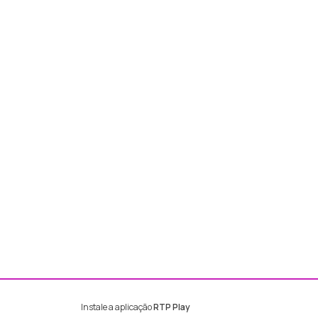
Instale a aplicação
RTP Play