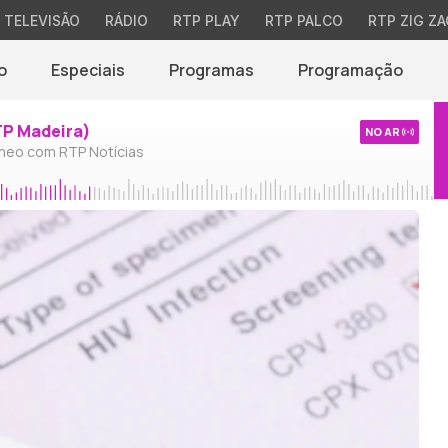
TELEVISÃO
RÁDIO
RTP PLAY
RTP PALCO
RTP ZIG ZA
o
Especiais
Programas
Programação
TP Madeira)
NO AR
neo com RTP Notícias