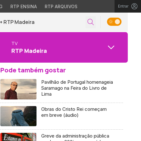
G
RTP ENSINA
RTP ARQUIVOS
Entrar
+ RTP Madeira
TV
RTP Madeira
Pode também gostar
Pavilhão de Portugal homenageia
Saramago na Feira do Livro de
Lima
Obras do Cristo Rei começam
em breve (áudio)
Greve da administração pública