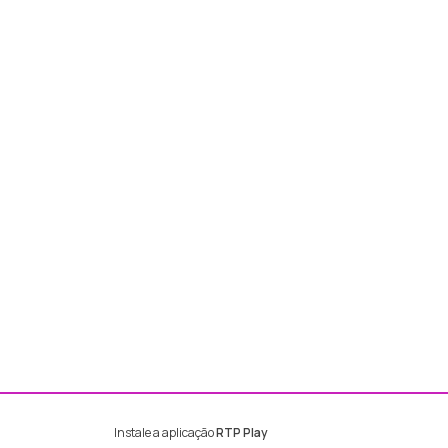
Instale a aplicação
RTP Play