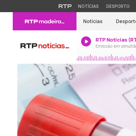
NOTÍCIAS
DESPORTO
Notícias
Desport
RTP Notícias (R
Emissão em simultâ