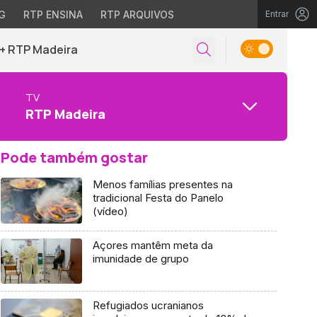
G
RTP ENSINA
RTP ARQUIVOS
Entrar
+ RTP Madeira
TV
RTP Madeira
Pode também gostar
Menos famílias presentes na
tradicional Festa do Panelo
(vídeo)
Açores mantêm meta da
imunidade de grupo
Refugiados ucranianos