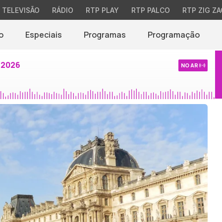
TELEVISÃO
RÁDIO
RTP PLAY
RTP PALCO
RTP ZIG ZA
o
Especiais
Programas
Programação
 2026
NO AR