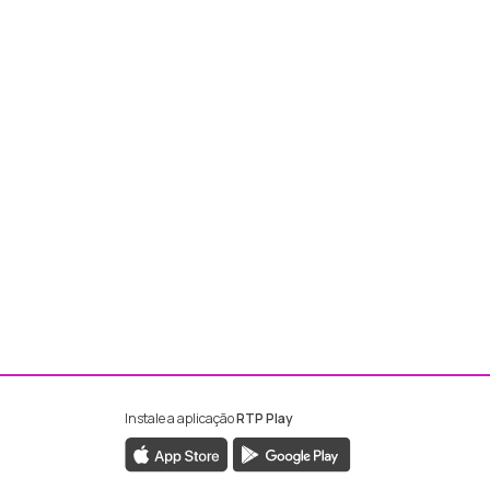
Instale a aplicação
RTP Play
ebook da RTP Madeira
nstagram da RTP Madeira