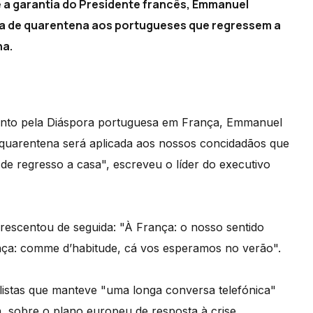
e a garantia do Presidente francês, Emmanuel
da de quarentena aos portugueses que regressem a
ha.
nto pela Diáspora portuguesa em França, Emmanuel
uarentena será aplicada aos nossos concidadãos que
de regresso a casa", escreveu o líder do executivo
escentou de seguida: "À França: o nosso sentido
ça: comme d’habitude, cá vos esperamos no verão".
listas que manteve "uma longa conversa telefónica"
 sobre o plano europeu de resposta à crise