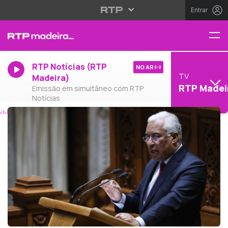
Entrar
RTP Notícias (RTP
NO AR
TV
Madeira)
RTP Madei
Emissão em simultâneo com RTP
Notícias