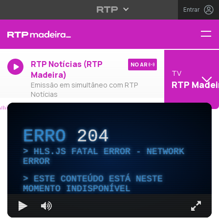
Entrar
RTP Notícias (RTP
NO AR
TV
Madeira)
RTP Madei
Emissão em simultâneo com RTP
Notícias
ERRO
204
HLS.JS FATAL ERROR - NETWORK
ERROR
ESTE CONTEÚDO ESTÁ NESTE
MOMENTO INDISPONÍVEL