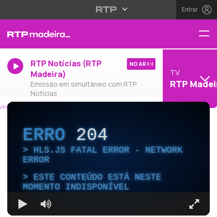
Entrar
RTP Notícias (RTP
NO AR
TV
Madeira)
RTP Madei
Emissão em simultâneo com RTP
Notícias
ERRO
204
HLS.JS FATAL ERROR - NETWORK
ERROR
ESTE CONTEÚDO ESTÁ NESTE
MOMENTO INDISPONÍVEL