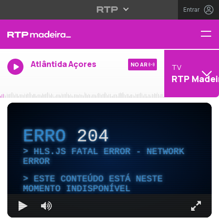
Entrar
Atlântida Açores
NO AR
TV
RTP Madei
ERRO
204
HLS.JS FATAL ERROR - NETWORK
ERROR
ESTE CONTEÚDO ESTÁ NESTE
MOMENTO INDISPONÍVEL