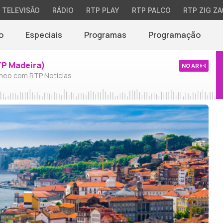
TELEVISÃO
RÁDIO
RTP PLAY
RTP PALCO
RTP ZIG ZA
o
Especiais
Programas
Programação
TP Madeira)
NO AR
neo com RTP Notícias