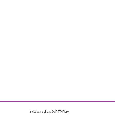
Instale a aplicação
RTP Play