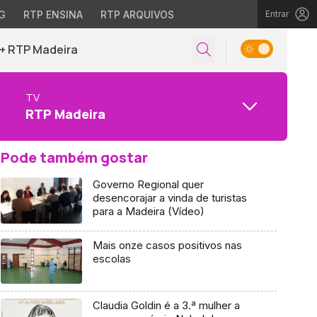
G
RTP ENSINA
RTP ARQUIVOS
Entrar
+ RTP Madeira
TV
RTP Madeira
Pode também gostar
Governo Regional quer
desencorajar a vinda de turistas
para a Madeira (Vídeo)
Mais onze casos positivos nas
escolas
Claudia Goldin é a 3.ª mulher a