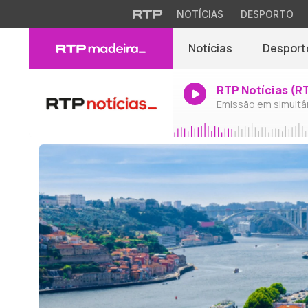
NOTÍCIAS
DESPORTO
Notícias
Desport
RTP Notícias (R
Emissão em simultâ