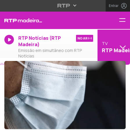
Entrar
RTP Notícias (RTP
NO AR
TV
Madeira)
RTP Madei
Emissão em simultâneo com RTP
Notícias