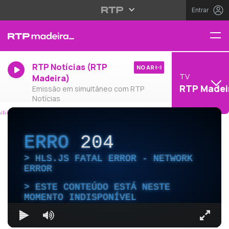
Entrar
RTP Notícias (RTP
NO AR
TV
Madeira)
RTP Madei
Emissão em simultâneo com RTP
Notícias
ERRO
204
HLS.JS FATAL ERROR - NETWORK
ERROR
ESTE CONTEÚDO ESTÁ NESTE
MOMENTO INDISPONÍVEL