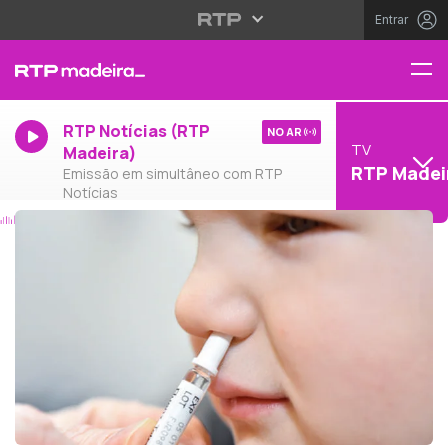
Entrar
RTP Notícias (RTP
NO AR
TV
Madeira)
RTP Madei
Emissão em simultâneo com RTP
Notícias