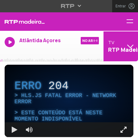
Entrar
Atlântida Açores
NO AR
TV
RTP Madei
ERRO
204
HLS.JS FATAL ERROR - NETWORK
ERROR
ESTE CONTEÚDO ESTÁ NESTE
MOMENTO INDISPONÍVEL