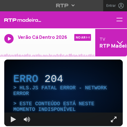
Entrar
Verão Cá Dentro 2026
NO AR
TV
RTP Madei
ERRO
204
HLS.JS FATAL ERROR - NETWORK
ERROR
ESTE CONTEÚDO ESTÁ NESTE
MOMENTO INDISPONÍVEL