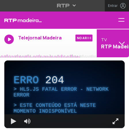
Entrar
Telejornal Madeira
NO AR
TV
RTP Madei
ERRO
204
HLS.JS FATAL ERROR - NETWORK
ERROR
ESTE CONTEÚDO ESTÁ NESTE
MOMENTO INDISPONÍVEL