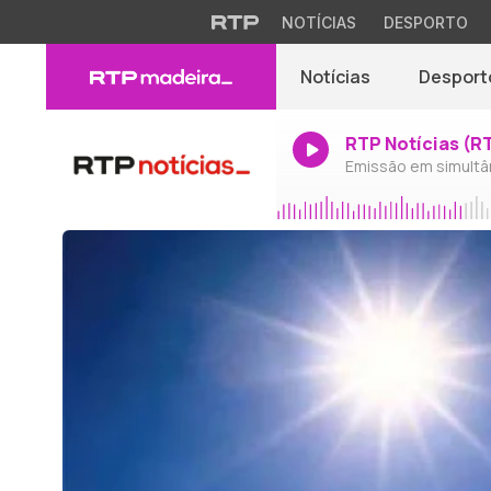
NOTÍCIAS
DESPORTO
Notícias
Desport
RTP Notícias (R
Emissão em simultâ