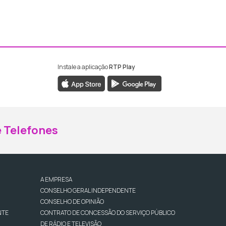
Instale a aplicação
RTP Play
ebook da RTP Madeira
nstagram da RTP Madeira
 Telefones
A EMPRESA
CONSELHO GERAL INDEPENDENTE
CONSELHO DE OPINIÃO
NTE
CONTRATO DE CONCESSÃO DO SERVIÇO PÚBLICO
DE RÁDIO E TELEVISÃO