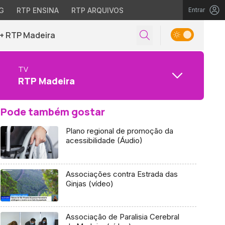
G
RTP ENSINA
RTP ARQUIVOS
Entrar
+ RTP Madeira
TV
RTP Madeira
Pode também gostar
Plano regional de promoção da
acessibilidade (Áudio)
Associações contra Estrada das
Ginjas (vídeo)
Associação de Paralisia Cerebral