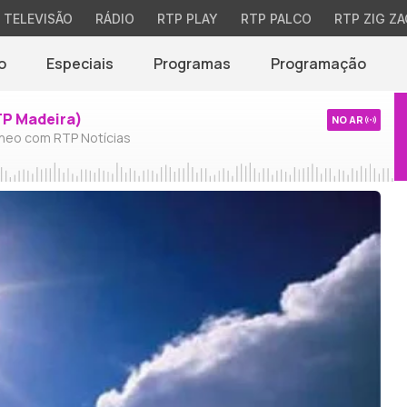
TELEVISÃO
RÁDIO
RTP PLAY
RTP PALCO
RTP ZIG ZA
o
Especiais
Programas
Programação
TP Madeira)
NO AR
neo com RTP Notícias