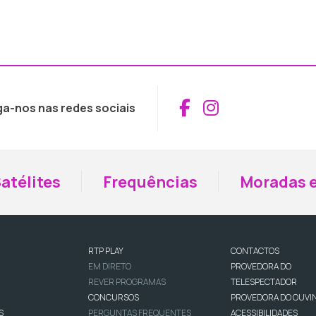
Aceder ao Fac
Aceder ao I
ga-nos nas redes sociais
atélites
Frequências
Moradas e
RTP PLAY
CONTACTOS
EM DIRETO
PROVEDORA DO
REVER PROGRAMAS
TELESPECTADOR
CONCURSOS
PROVEDORA DO OUVI
S
PERGUNTAS FREQUENTES
ACESSIBILIDADES