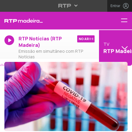
Entrar
RTP Notícias (RTP
NO AR
TV
Madeira)
RTP Madei
Emissão em simultâneo com RTP
Notícias