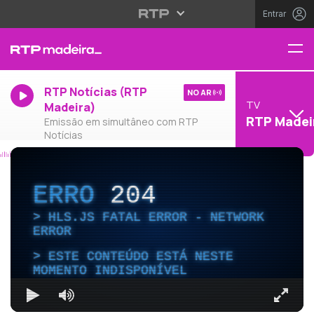
Entrar
RTP Notícias (RTP
NO AR
TV
Madeira)
RTP Madei
Emissão em simultâneo com RTP
Notícias
ERRO
204
HLS.JS FATAL ERROR - NETWORK
ERROR
ESTE CONTEÚDO ESTÁ NESTE
MOMENTO INDISPONÍVEL