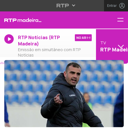
Entrar
RTP Notícias (RTP
NO AR
TV
Madeira)
RTP Madei
Emissão em simultâneo com RTP
Notícias