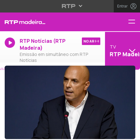
Entrar
RTP Notícias (RTP
NO AR
TV
Madeira)
RTP Madei
Emissão em simultâneo com RTP
Notícias