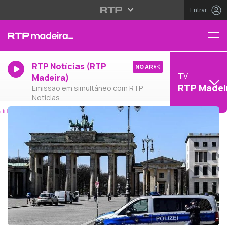
Entrar
RTP Notícias (RTP
NO AR
TV
Madeira)
RTP Madei
Emissão em simultâneo com RTP
Notícias